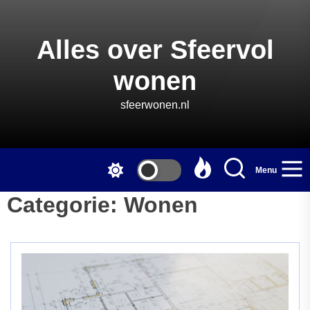
Skip
to
the
Alles over Sfeervol
content
wonen
sfeerwonen.nl
Menu
Categorie:
Wonen