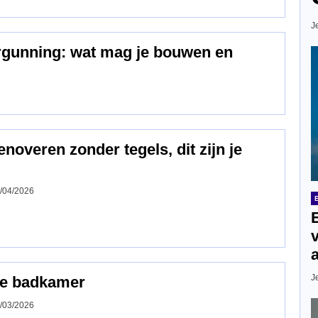
J
ergunning: wat mag je bouwen en
overen zonder tegels, dit zijn je
/04/2026
J
re badkamer
/03/2026