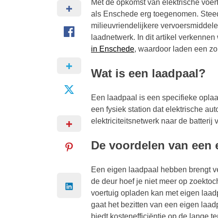
Met de opkomst van elektrische voert
als Enschede erg toegenomen. Stee
milieuvriendelijkere vervoersmiddel
laadnetwerk. In dit artikel verkenn
in Enschede
, waardoor laden een zo
Wat is een laadpaal?
Een laadpaal is een specifieke oplaad
een fysiek station dat elektrische aut
elektriciteitsnetwerk naar de batterij 
De voordelen van een 
Een eigen laadpaal hebben brengt ve
de deur hoef je niet meer op zoekto
voertuig opladen kan met eigen laad
gaat het bezitten van een eigen laa
biedt kostenefficiëntie op de lange te