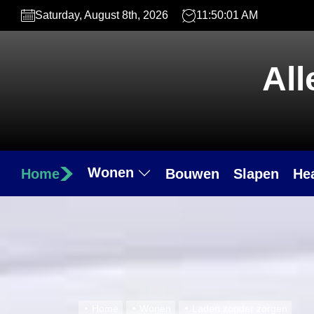
Skip
Saturday, August 8th, 2026
11:50:02 AM
to
the
content
All
Wonen
Home
Bouwen
Slapen
He
Home
Wonen
Laden zonder zorgen