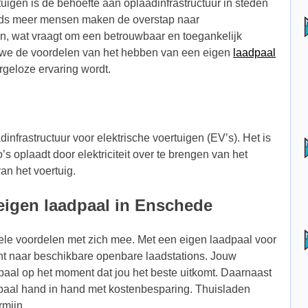
uigen is de behoefte aan oplaadinfrastructuur in steden
ds meer mensen maken de overstap naar
en, wat vraagt om een betrouwbaar en toegankelijk
en we de voordelen van het hebben van een eigen
laadpaal
rgeloze ervaring wordt.
infrastructuur voor elektrische voertuigen (EV’s). Het is
o’s oplaadt door elektriciteit over te brengen van het
van het voertuig.
eigen laadpaal in Enschede
le voordelen met zich mee. Met een eigen laadpaal voor
cht naar beschikbare openbare laadstations. Jouw
paal op het moment dat jou het beste uitkomt. Daarnaast
dpaal hand in hand met kostenbesparing. Thuisladen
rmijn.