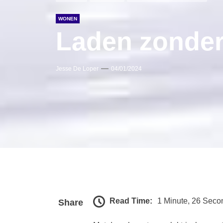
WONEN
Laden zonder
Jesse De Loper
04/01/2024
Read Time:
1 Minute, 26 Seco
Share