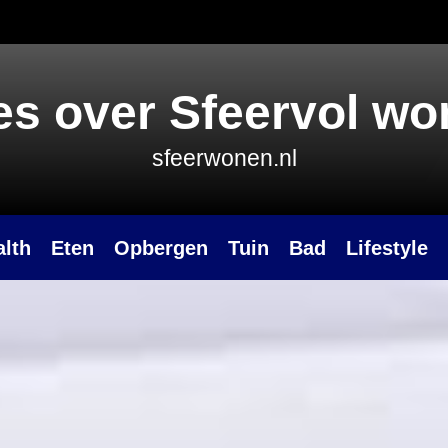
es over Sfeervol w
sfeerwonen.nl
alth
Eten
Opbergen
Tuin
Bad
Lifestyle