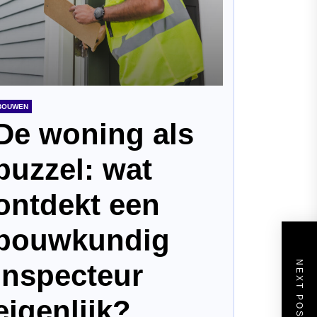
BOUWEN
De woning als
puzzel: wat
ontdekt een
bouwkundig
inspecteur
NEXT POST
eigenlijk?