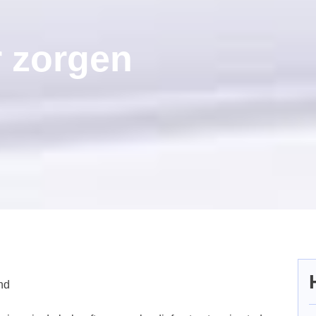
 zorgen
nd