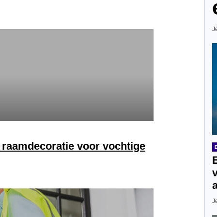
J
: raamdecoratie voor vochtige
J