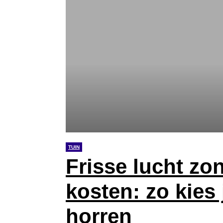
TUIN
Frisse lucht zo
kosten: zo kies
horren