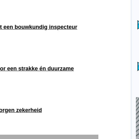
kt een bouwkundig inspecteur
or een strakke én duurzame
orgen zekerheid