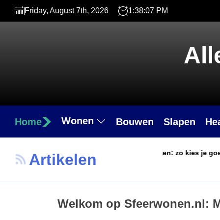
Skip
Friday, August 7th, 2026
1:38:08 PM
to
the
content
All
Wonen
Home
Bouwen
Slapen
He
Frisse lucht zonder hoge kosten: zo kies je goedkope h
Artikelen
Jesse De Loper
31/07/2026
Welkom op Sfeerwonen.nl: Ma