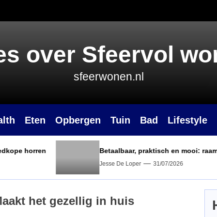
es over Sfeervol w
sfeerwonen.nl
alth
Eten
Opbergen
Tuin
Bad
Lifestyle
orren
Betaalbaar, praktisch en mooi: raamdecorati
Jesse De Loper
31/07/2026
akt het gezellig in huis