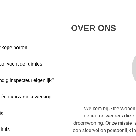
OVER ONS
edkope horren
oor vochtige ruimtes
dig inspecteur eigenlijk?
e én duurzame afwerking
Welkom bij Sfeerwonen.
id
interieurontwerpers die z
droomwoning. Onze missie is 
 huis
een sfeervol en persoonlijk i