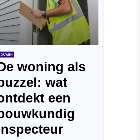
BOUWEN
De woning als
puzzel: wat
ontdekt een
bouwkundig
inspecteur