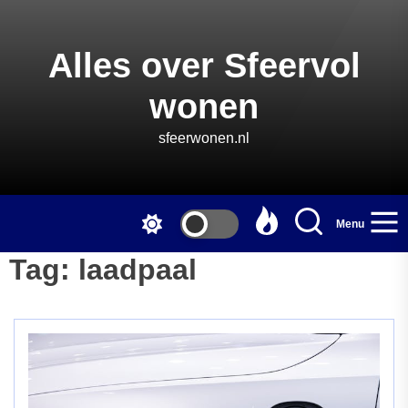
Skip
to
the
Alles over Sfeervol
content
wonen
sfeerwonen.nl
Menu
Tag:
laadpaal