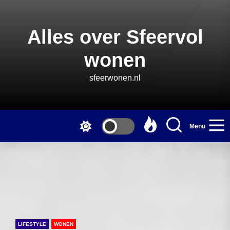
Skip
to
the
Alles over Sfeervol
content
wonen
sfeerwonen.nl
Menu
LIFESTYLE
WONEN