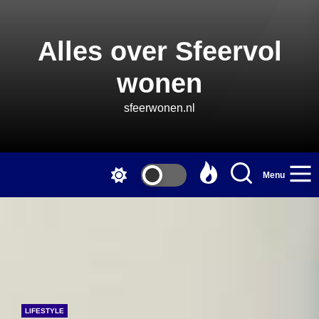
Skip
to
the
Alles over Sfeervol
content
wonen
sfeerwonen.nl
Menu
LIFESTYLE