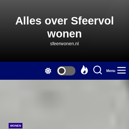
Skip
to
the
Alles over Sfeervol
content
wonen
sfeerwonen.nl
Menu
WONEN