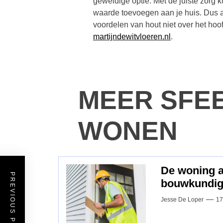
geweldige optie. Met de juiste zorg 
waarde toevoegen aan je huis. Dus a
voordelen van hout niet over het hoof
martijndewitvloeren.nl
.
MEER SFE
WONEN
De woning a
PREVIOUS POST
bouwkundig 
Jesse De Loper
17