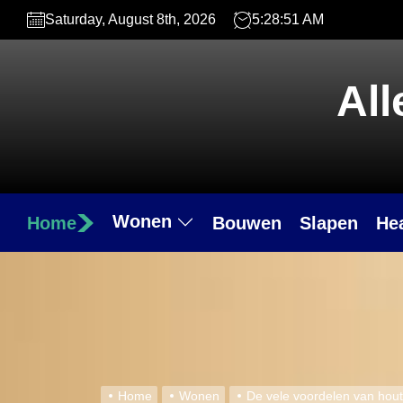
Skip
Saturday, August 8th, 2026
5:28:52 AM
to
the
content
All
Wonen
Home
Bouwen
Slapen
He
Home
Wonen
De vele voordelen van hou