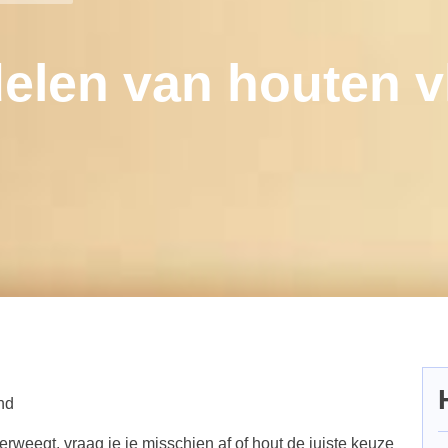
delen van houten v
nd
erweegt, vraag je je misschien af of hout de juiste keuze