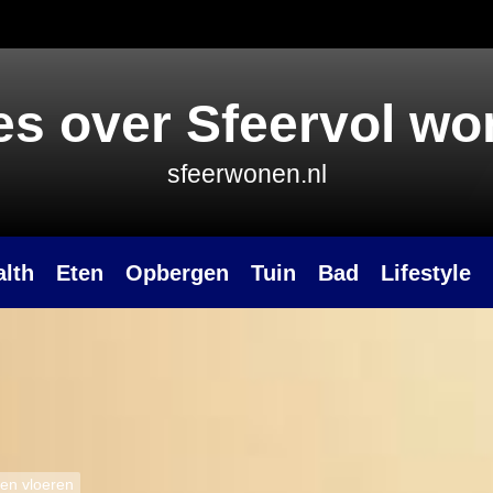
es over Sfeervol w
sfeerwonen.nl
alth
Eten
Opbergen
Tuin
Bad
Lifestyle
ten vloeren