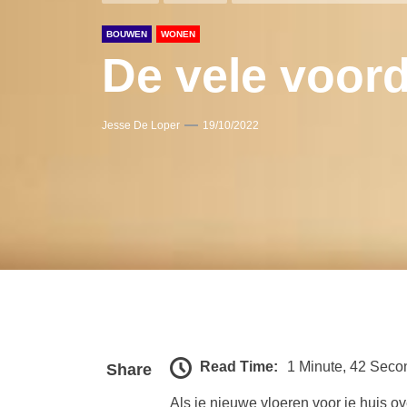
BOUWEN
WONEN
De vele voor
Jesse De Loper
19/10/2022
Read Time:
1 Minute, 42 Seco
Share
Als je nieuwe vloeren voor je huis ov