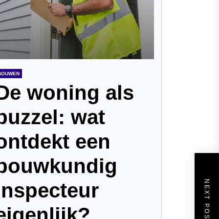
BOUWEN
De woning als
puzzel: wat
ontdekt een
bouwkundig
inspecteur
NEXT POST
eigenlijk?