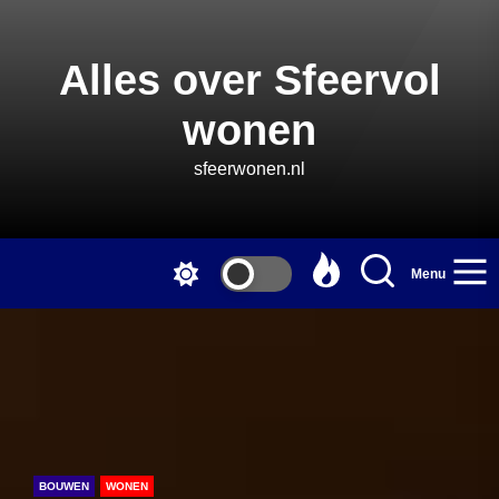
Skip
to
the
Alles over Sfeervol
content
wonen
sfeerwonen.nl
Menu
BOUWEN
WONEN