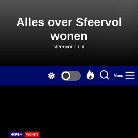
Skip
to
the
Alles over Sfeervol
content
wonen
sfeerwonen.nl
Menu
HUREN
WONEN