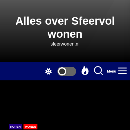
Skip
to
the
Alles over Sfeervol
content
wonen
sfeerwonen.nl
Menu
KOPEN
WONEN