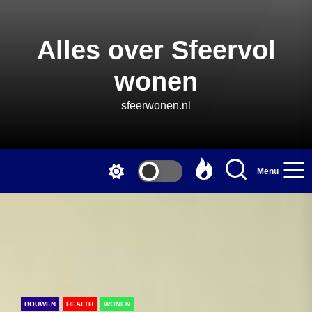
Skip
to
the
Alles over Sfeervol
content
wonen
sfeerwonen.nl
Menu
BOUWEN
HEALTH
WONEN