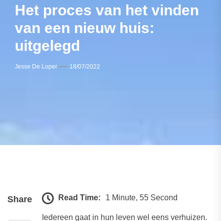
Het proces van het vinden
van een nieuw huis:
uitgelegd
Jesse De Loper
18/07/2022
Read Time:
1 Minute, 55 Second
Share
Iedereen gaat in hun leven wel eens verhuizen.