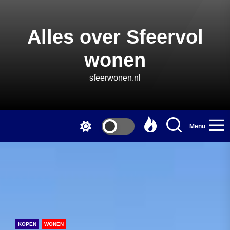
Skip
to
the
Alles over Sfeervol
content
wonen
sfeerwonen.nl
Menu
KOPEN
WONEN