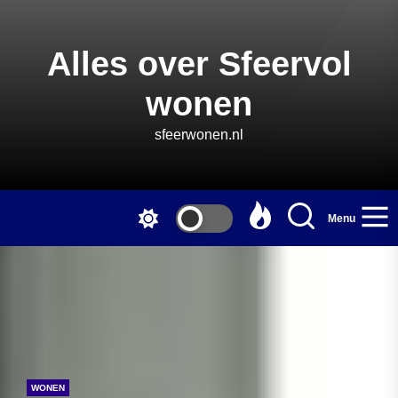
Skip
to
the
Alles over Sfeervol
content
wonen
sfeerwonen.nl
Menu
WONEN