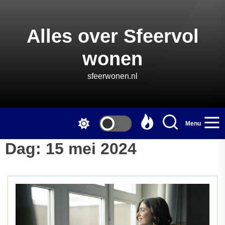
Skip
to
the
Alles over Sfeervol
content
wonen
sfeerwonen.nl
Menu
Dag:
15 mei 2024