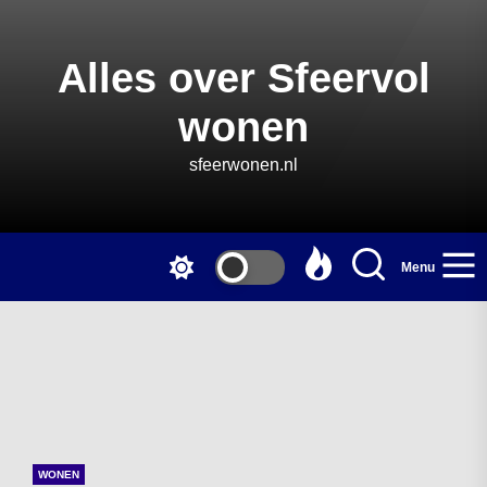
Skip
to
the
Alles over Sfeervol
content
wonen
sfeerwonen.nl
Menu
WONEN