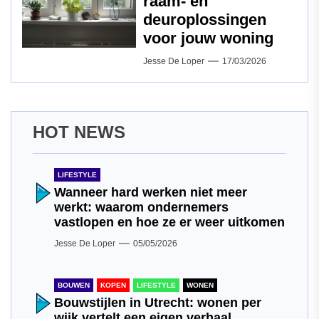
raam‑ en
deuroplossingen
voor jouw woning
Jesse De Loper
17/03/2026
HOT NEWS
LIFESTYLE
Wanneer hard werken niet meer
werkt: waarom ondernemers
vastlopen en hoe ze er weer uitkomen
Jesse De Loper
05/05/2026
BOUWEN
KOPEN
LIFESTYLE
WONEN
Bouwstijlen in Utrecht: wonen per
wijk vertelt een eigen verhaal