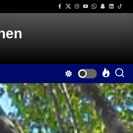
Facebook
Twitter
Instagram
Youtube
Whatsapp
Snapchat
Linkedin
Tiktok
onen