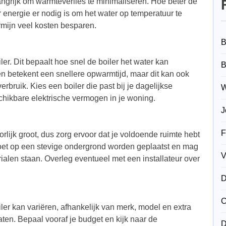
langrijk om warmteverlies te minimaliseren. Hoe beter de
r energie er nodig is om het water op temperatuur te
rmijn veel kosten besparen.
B
er. Dit bepaalt hoe snel de boiler het water kan
B
betekent een snellere opwarmtijd, maar dit kan ook
rbruik. Kies een boiler die past bij je dagelijkse
W
hikbare elektrische vermogen in je woning.
J
F
orlijk groot, dus zorg ervoor dat je voldoende ruimte hebt
 moet op een stevige ondergrond worden geplaatst en mag
V
erialen staan. Overleg eventueel met een installateur over
D
C
iler kan variëren, afhankelijk van merk, model en extra
ten. Bepaal vooraf je budget en kijk naar de
D