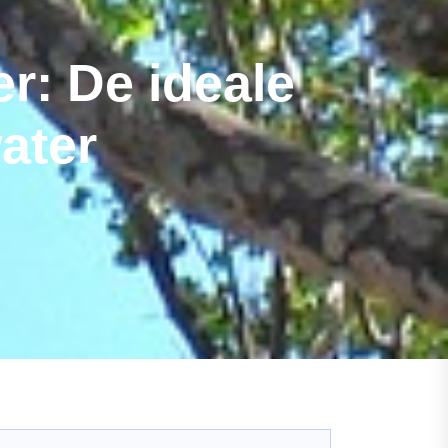
er: De ideale
ater