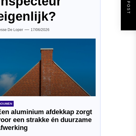
NEXT POST
inspecteur
eigenlijk?
esse De Loper
17/06/2026
BOUWEN
Een aluminium afdekkap zorgt
voor een strakke én duurzame
afwerking