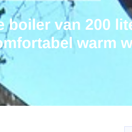
 boiler van 200 lit
omfortabel warm w