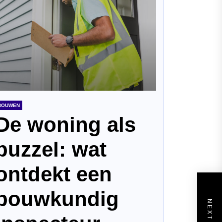
BOUWEN
De woning als
puzzel: wat
ontdekt een
bouwkundig