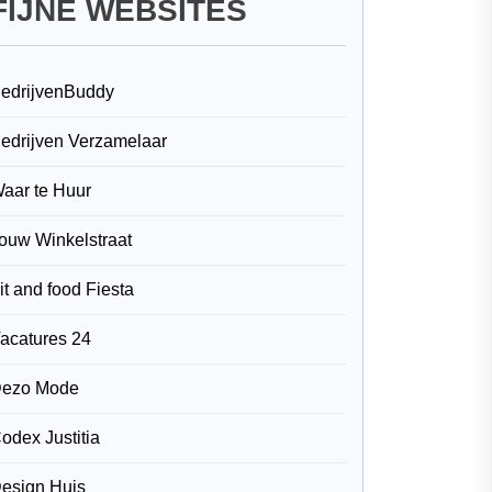
FIJNE WEBSITES
edrijvenBuddy
edrijven Verzamelaar
aar te Huur
ouw Winkelstraat
it and food Fiesta
acatures 24
ezo Mode
odex Justitia
esign Huis