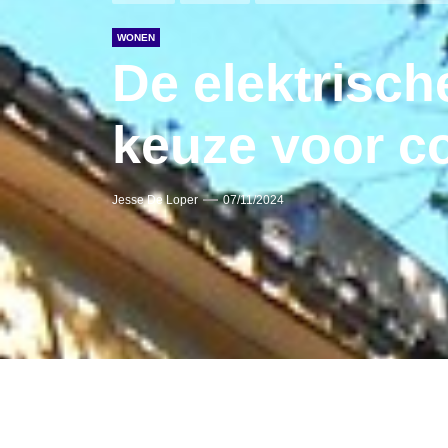
WONEN
De elektrische
keuze voor c
Jesse De Loper
07/11/2024