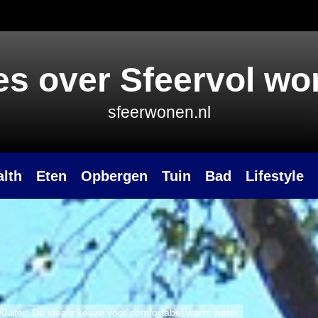
es over Sfeervol w
sfeerwonen.nl
alth
Eten
Opbergen
Tuin
Bad
Lifestyle
00 liter: De ideale keuze voor comfortabel warm water