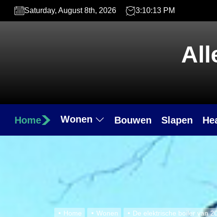
Skip
Saturday, August 8th, 2026
3:10:14 PM
to
the
content
All
Wonen
Home
Bouwen
Slapen
He
Home
Wonen
De elektrische boiler van 2