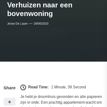
Verhuizen naar een
bovenwoning
Jesse De Loper
29/06/2020
Read Time:
1 Minute, 39 Second
Share
Je hebt je droomhuis gevonden en alle papieren
zijn in orde. Een prachtig appartement wacht om