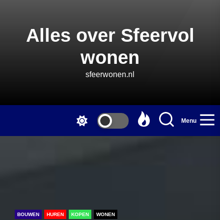
Skip
to
the
Alles over Sfeervol
content
wonen
sfeerwonen.nl
Menu
BOUWEN
HUREN
KOPEN
WONEN