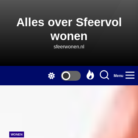
Skip
to
the
Alles over Sfeervol
content
wonen
sfeerwonen.nl
Menu
WONEN