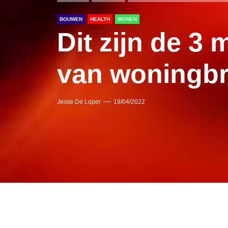
BOUWEN
HEALTH
WONEN
Dit zijn de 
van woningb
Jesse De Loper
19/04/2022