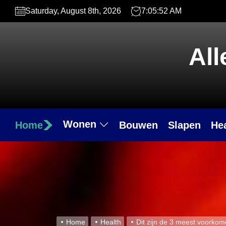
Skip
Saturday, August 8th, 2026
7:05:53 AM
to
the
content
All
Wonen
Home
Bouwen
Slapen
He
Home
Health
Dit zijn de 3 meest voork