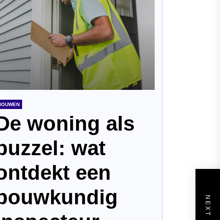
BOUWEN
De woning als
puzzel: wat
ontdekt een
bouwkundig
NEXT POST