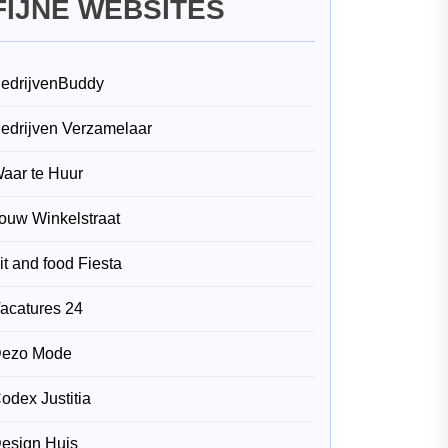
FIJNE WEBSITES
edrijvenBuddy
edrijven Verzamelaar
aar te Huur
ouw Winkelstraat
it and food Fiesta
acatures 24
ezo Mode
odex Justitia
esign Huis