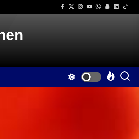
Facebook
Twitter
Instagram
Youtube
Whatsapp
Snapchat
Linkedin
Tiktok
onen