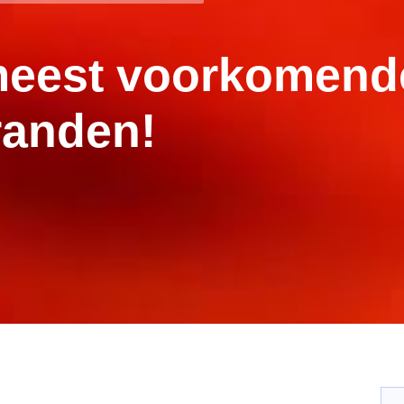
3 meest voorkomen
randen!