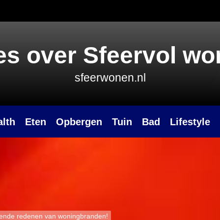
es over Sfeervol w
sfeerwonen.nl
alth
Eten
Opbergen
Tuin
Bad
Lifestyle
omende redenen van woningbranden!