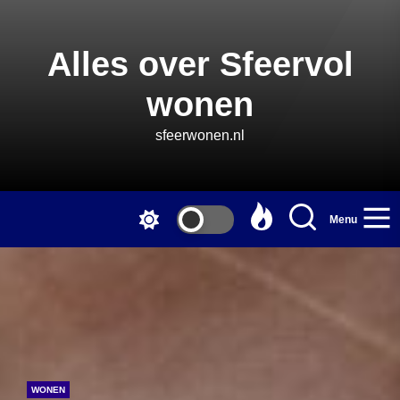
Skip
to
the
Alles over Sfeervol
content
wonen
sfeerwonen.nl
Menu
WONEN