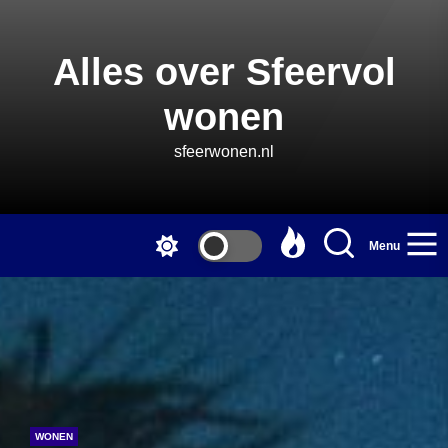
Skip
to
the
Alles over Sfeervol
content
wonen
sfeerwonen.nl
Menu
WONEN