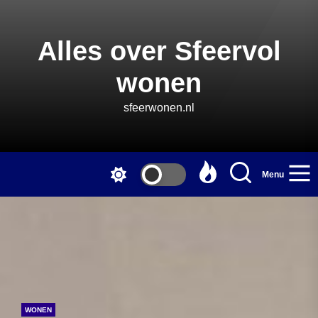
Skip
to
the
Alles over Sfeervol
content
wonen
sfeerwonen.nl
Menu
WONEN