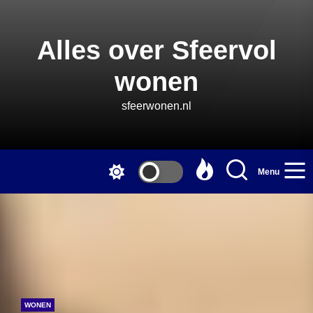
Skip
to
the
Alles over Sfeervol
content
wonen
sfeerwonen.nl
Menu
WONEN