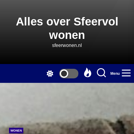
Skip
to
the
Alles over Sfeervol
content
wonen
sfeerwonen.nl
Menu
WONEN