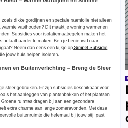
ie Biedt – Warme Gordijnen en Slimme
 zoals dikke gordijnen en speciale raamfolie niet alleen
ook warmte vasthouden? Dit maakt je woning warmer en
nden. Subsidies voor isolatiemaatregelen maken het
es betaalbaarder te maken. Ben je benieuwd naar
engaat? Neem dan eens een kijkje op
Simpel Subsidie
die jouw huis helpen isoleren.
inen en Buitenverlichting – Breng de Sfeer
ge sfeer gebruiken. Er zijn subsidies beschikbaar voor
zoals het aanleggen van plantenbakken of het plaatsen
g. Groene ruimtes dragen bij aan een gezondere
geeft extra charme aan lange zomeravonden. Met deze
ervolle buitenruimte die helemaal bij jouw stijl past.