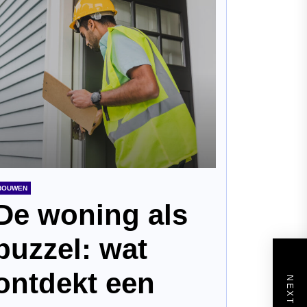
BOUWEN
De woning als
puzzel: wat
ontdekt een