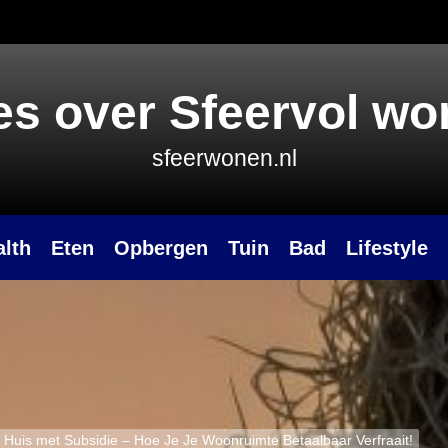
es over Sfeervol w
sfeerwonen.nl
alth
Eten
Opbergen
Tuin
Bad
Lifestyle
 Huis met Subsidie – Hoe Je Je Woonruimte Betaalbaar Verfraait!