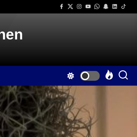
Facebook
Twitter
Instagram
Youtube
Whatsapp
Snapchat
Linkedin
Tiktok
onen