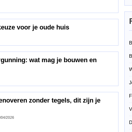
keuze voor je oude huis
B
B
ergunning: wat mag je bouwen en
W
J
F
overen zonder tegels, dit zijn je
V
/04/2026
D