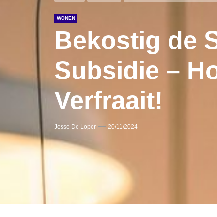
WONEN
Bekostig de 
Subsidie – H
Verfraait!
Jesse De Loper
20/11/2024