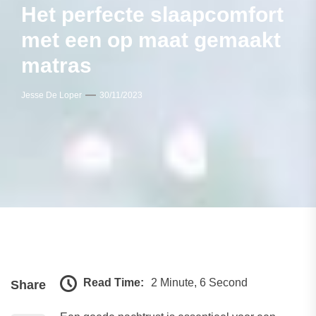
Het perfecte slaapcomfort
met een op maat gemaakt
matras
Jesse De Loper
30/11/2023
Read Time:
2 Minute, 6 Second
Share