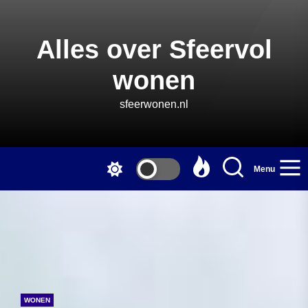
Skip
to
the
Alles over Sfeervol
content
wonen
sfeerwonen.nl
Menu
WONEN