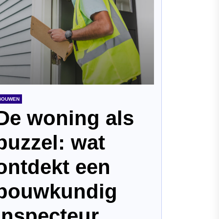
BOUWEN
De woning als
puzzel: wat
ontdekt een
bouwkundig
inspecteur