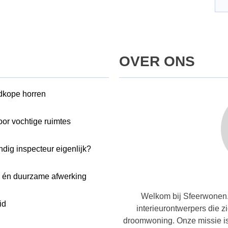
OVER ONS
edkope horren
oor vochtige ruimtes
dig inspecteur eigenlijk?
e én duurzame afwerking
Welkom bij Sfeerwonen.
id
interieurontwerpers die z
droomwoning. Onze missie is 