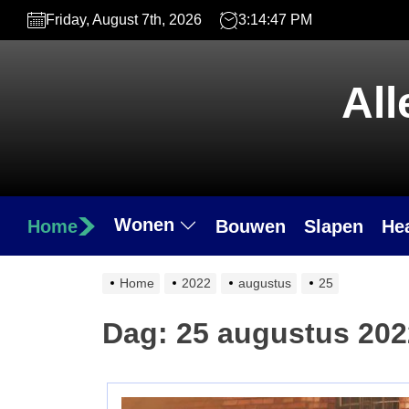
Skip
Friday, August 7th, 2026
3:14:48 PM
to
the
content
All
Wonen
Home
Bouwen
Slapen
He
Home
2022
augustus
25
Dag:
25 augustus 202