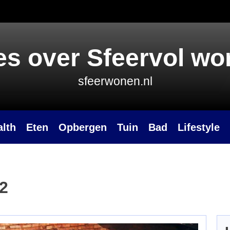
es over Sfeervol w
sfeerwonen.nl
alth
Eten
Opbergen
Tuin
Bad
Lifestyle
2