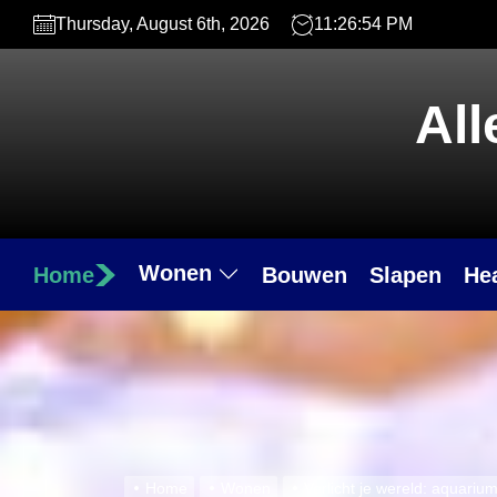
Skip
Thursday, August 6th, 2026
11:26:55 PM
to
the
content
All
Wonen
Home
Bouwen
Slapen
He
Home
Wonen
Verlicht je wereld: aquariu