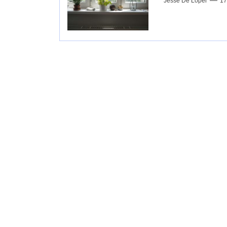
Jesse De Loper
17