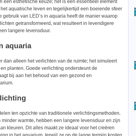
n een esthetische keuze; het is een essentieel element
het aquatische leven en tegelijkertijd een boeiende sfeer
eve gebruik van LED’s in aquaria heeft de manier waarop
chten getransformeerd, wat resulteert in levendigere
 een langere levensduur.
in aquaria
 dan alleen het verlichten van de ruimte; het simuleert
n en planten. Goede verlichting ondersteunt de
aagt bij aan het behoud van een gezond en
arium.
lichting
elen ten opzichte van traditionele verlichtingsmethoden.
n minder warmte, hebben een langere levensduur en zijn
n kleuren. Dit alles maakt ze ideaal voor het creëren
ng in het aquarium, terwijl ze op de lange termijn kosten