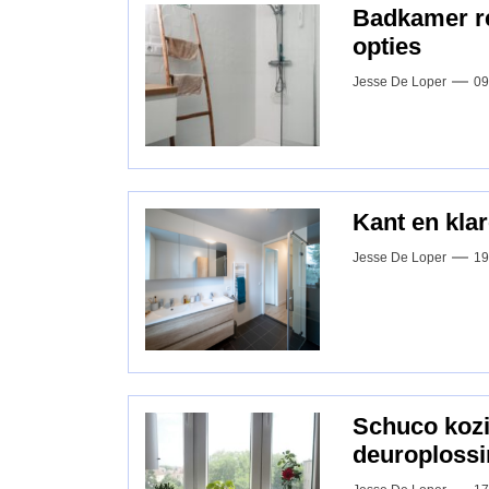
Badkamer ren
opties
Jesse De Loper
09
Kant en kla
Jesse De Loper
19
Schuco kozij
deuroplossi