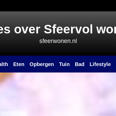
es over Sfeervol w
sfeerwonen.nl
alth
Eten
Opbergen
Tuin
Bad
Lifestyle
m LED verlichting