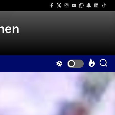
Facebook
Twitter
Instagram
Youtube
Whatsapp
Snapchat
Linkedin
Tiktok
onen