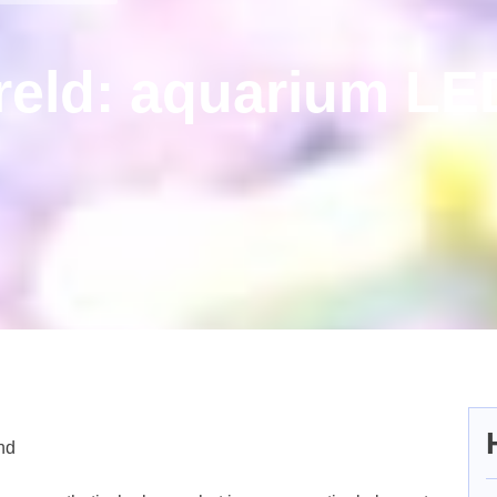
ereld: aquarium LE
nd