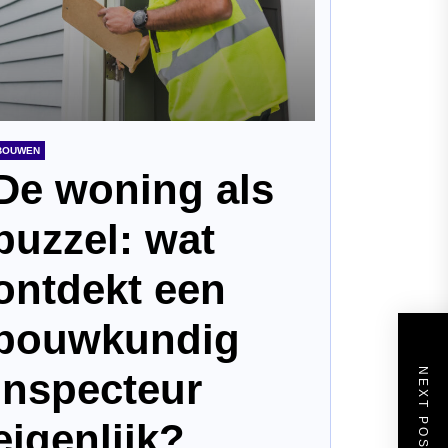
BOUWEN
De woning als
puzzel: wat
ontdekt een
bouwkundig
inspecteur
NEXT POST
eigenlijk?