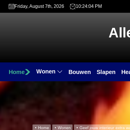
Skip
Friday, August 7th, 2026
10:24:05 PM
to
the
content
All
Wonen
Home
Bouwen
Slapen
He
Home
Wonen
Geef jouw interieur extra w