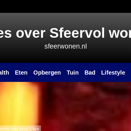
es over Sfeervol w
sfeerwonen.nl
alth
Eten
Opbergen
Tuin
Bad
Lifestyle
armte met deze 5 tips