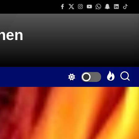
Facebook
Twitter
Instagram
Youtube
Whatsapp
Snapchat
Linkedin
Tiktok
onen