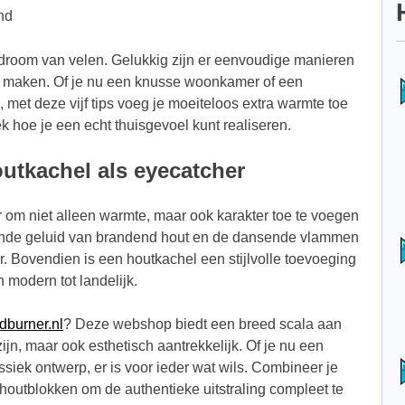
nd
e droom van velen. Gelukkig zijn er eenvoudige manieren
te maken. Of je nu een knusse woonkamer of een
 met deze vijf tips voeg je moeiteloos extra warmte toe
ek hoe je een echt thuisgevoel kunt realiseren.
outkachel als eyecatcher
 om niet alleen warmte, maar ook karakter toe te voegen
erende geluid van brandend hout en de dansende vlammen
r. Bovendien is een houtkachel een stijlvolle toevoeging
an modern tot landelijk.
dburner.nl
? Deze webshop biedt een breed scala aan
zijn, maar ook esthetisch aantrekkelijk. Of je nu een
ssiek ontwerp, er is voor ieder wat wils. Combineer je
outblokken om de authentieke uitstraling compleet te