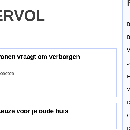
ERVOL
B
B
W
wonen vraagt om verborgen
J
/06/2026
F
V
D
keuze voor je oude huis
C
D