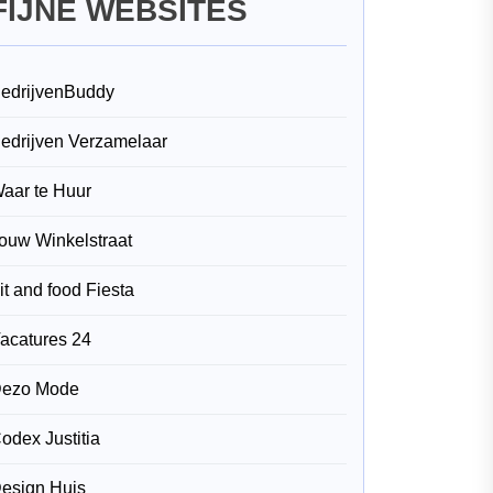
FIJNE WEBSITES
edrijvenBuddy
edrijven Verzamelaar
aar te Huur
ouw Winkelstraat
it and food Fiesta
acatures 24
ezo Mode
odex Justitia
esign Huis