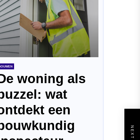
BOUWEN
De woning als
puzzel: wat
ontdekt een
bouwkundig