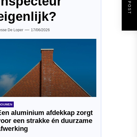
NEXT POST
inspecteur
eigenlijk?
esse De Loper
17/06/2026
BOUWEN
Een aluminium afdekkap zorgt
voor een strakke én duurzame
afwerking