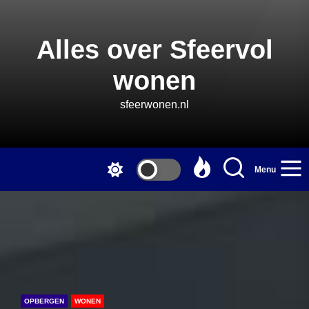
Skip
to
the
Alles over Sfeervol
content
wonen
sfeerwonen.nl
Menu
OPBERGEN
WONEN