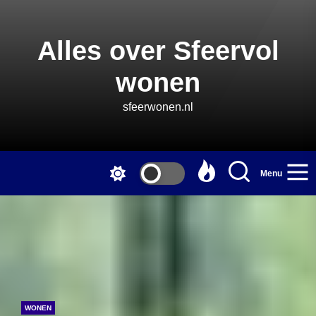
Skip
to
the
Alles over Sfeervol
content
wonen
sfeerwonen.nl
Menu
WONEN