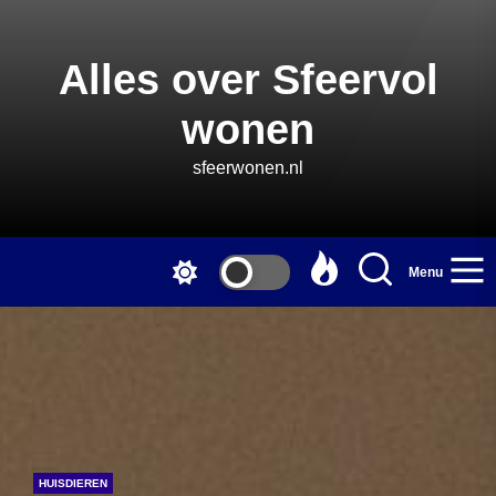
Skip
to
the
Alles over Sfeervol
content
wonen
sfeerwonen.nl
Menu
HUISDIEREN