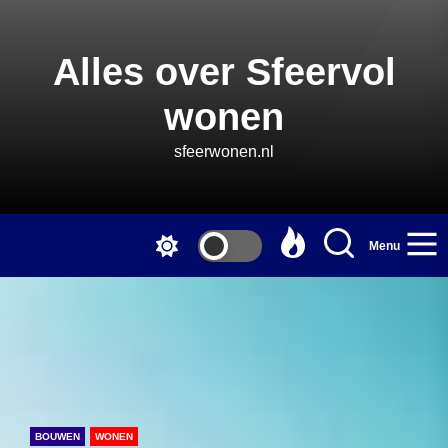
Skip
to
the
Alles over Sfeervol
content
wonen
sfeerwonen.nl
Menu
BOUWEN
WONEN