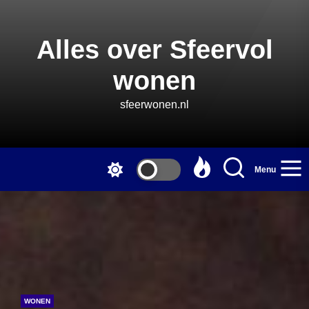
Skip
to
the
Alles over Sfeervol
content
wonen
sfeerwonen.nl
Menu
WONEN