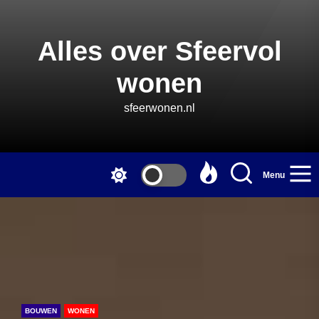
Skip
to
the
Alles over Sfeervol
content
wonen
sfeerwonen.nl
Menu
BOUWEN
WONEN