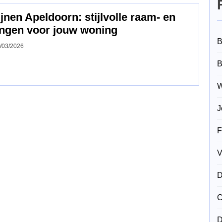
nen Apeldoorn: stijlvolle raam‑ en
ngen voor jouw woning
B
/03/2026
B
W
J
F
V
D
C
D