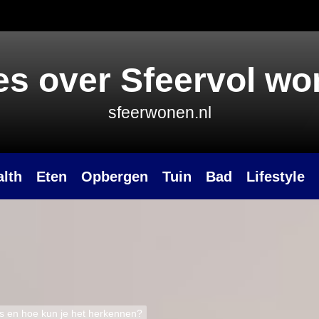
es over Sfeervol w
sfeerwonen.nl
alth
Eten
Opbergen
Tuin
Bad
Lifestyle
as en hoe kun je het herkennen?