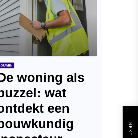
BOUWEN
De woning als
puzzel: wat
ontdekt een
bouwkundig
NEXT POST