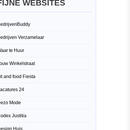
FIJNE WEBSITES
edrijvenBuddy
edrijven Verzamelaar
aar te Huur
ouw Winkelstraat
it and food Fiesta
acatures 24
ezo Mode
odex Justitia
esign Huis