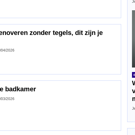
J
overen zonder tegels, dit zijn je
/04/2026
re badkamer
/03/2026
J