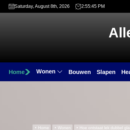
Skip
Saturday, August 8th, 2026
2:55:46 PM
to
the
content
All
Wonen
Home
Bouwen
Slapen
He
Home
Wonen
Hoe ontstaat lek dubbel gl