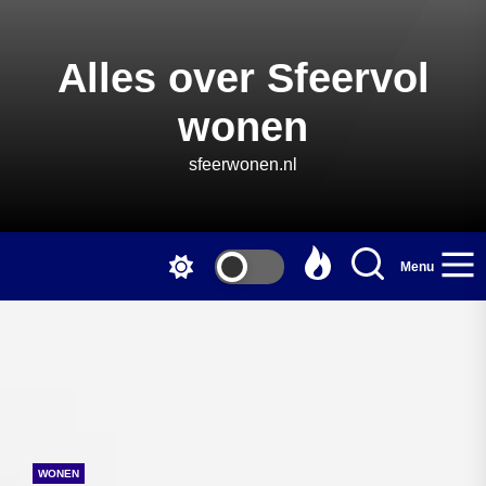
Skip
to
the
Alles over Sfeervol
content
wonen
sfeerwonen.nl
Menu
WONEN