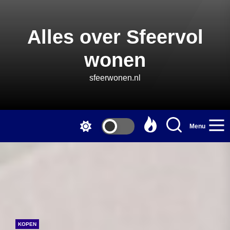
Skip
to
the
Alles over Sfeervol
content
wonen
sfeerwonen.nl
Menu
KOPEN