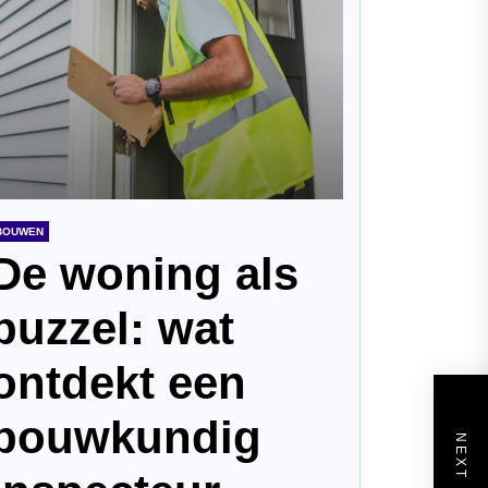
BOUWEN
De woning als
puzzel: wat
ontdekt een
bouwkundig
NEXT POST