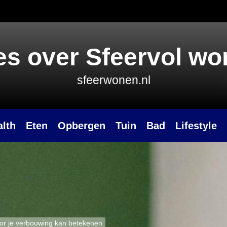
es over Sfeervol w
sfeerwonen.nl
alth
Eten
Opbergen
Tuin
Bad
Lifestyle
voor je verbouwing kan betekenen