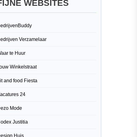
FIJNE WEBSITES
edrijvenBuddy
edrijven Verzamelaar
aar te Huur
ouw Winkelstraat
it and food Fiesta
acatures 24
ezo Mode
odex Justitia
esign Huis