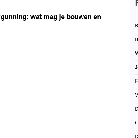
ergunning: wat mag je bouwen en
B
B
W
J
F
V
D
C
D