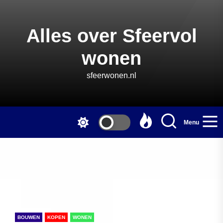
Skip
to
the
Alles over Sfeervol
content
wonen
sfeerwonen.nl
Menu
BOUWEN
KOPEN
WONEN