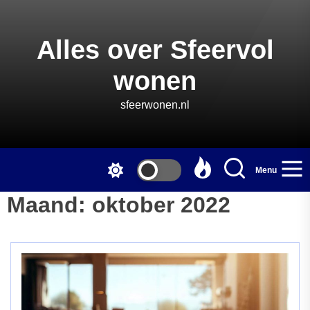
Skip
to
the
Alles over Sfeervol
content
wonen
sfeerwonen.nl
Menu
Maand:
oktober 2022