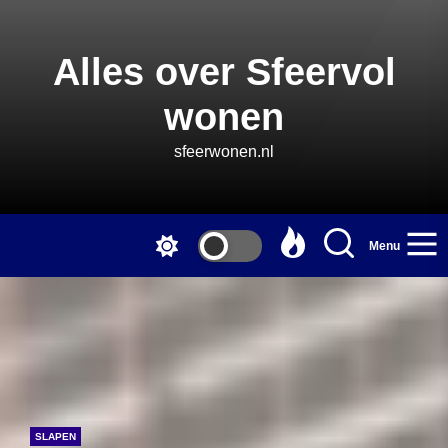
Skip
to
the
Alles over Sfeervol
content
wonen
sfeerwonen.nl
Menu
SLAPEN