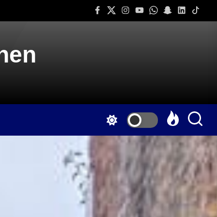
Facebook
Twitter
Instagram
Youtube
Whatsapp
Snapchat
Linkedin
Tiktok
onen