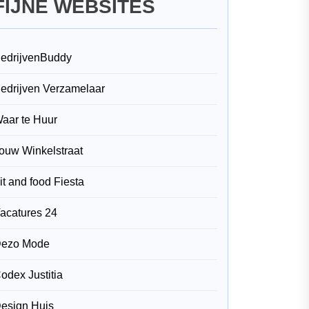
FIJNE WEBSITES
edrijvenBuddy
edrijven Verzamelaar
aar te Huur
ouw Winkelstraat
it and food Fiesta
acatures 24
ezo Mode
odex Justitia
esign Huis