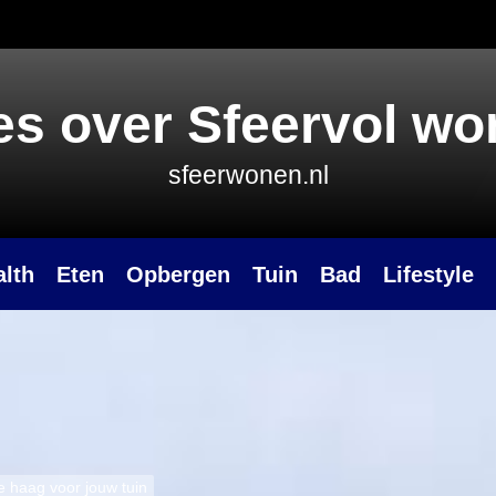
es over Sfeervol w
sfeerwonen.nl
alth
Eten
Opbergen
Tuin
Bad
Lifestyle
e haag voor jouw tuin