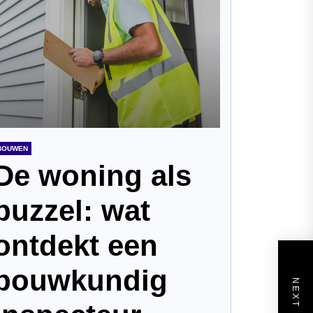
BOUWEN
De woning als
puzzel: wat
ontdekt een
bouwkundig
NEXT POST