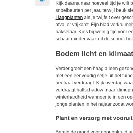
Kijk daarna naar hoeveel tijd je wilt
snoeibeurten per jaar, terwijl beuk sl
Haagplanten
als je twijfelt over ge
afval er vrijkomt. Fijn blad verkruim
hakselaar. Kies bij weinig tijd voor
schaar minder vaak uit de schuur hoe
Bodem licht en klimaa
Verder groeit een haag alleen gezon
met een eenvoudig setje uit het tuin
neutraal verdraagt. Kijk overdag wa
verdraagt halfschaduw maar klimophaa
winterhardheid wanneer je in een ope
jonge planten in het najaar zodat wo
Plant en verzorg met vooruit
Bereid de grond voor door onkruid ui