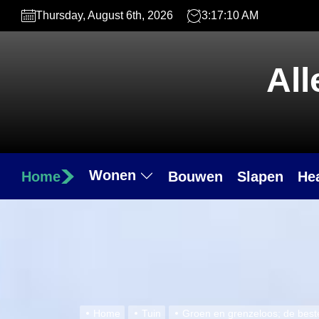
Skip
Thursday, August 6th, 2026
3:17:11 AM
to
the
content
All
Wonen
Home
Bouwen
Slapen
He
Home
Tuin
Groen en grenzeloos; de best