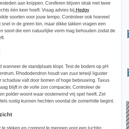
 besteden aan knippen. Coniferen blijven strak met twee
echts één keer hoeft. Vraag advies bij
Hedgy
schikte soorten voor jouw tempo. Controleer ook hoeveel
elt snel in de green bin, maar dikke takken vragen een
 een soort die een natuurlijke vorm mag behouden zodat de
ft.
t
d wanneer de standplaats klopt. Test de bodem op pH
centrum. Rhododendron houdt van zuur terwijl liguster
ar schaduw valt door bomen of hoge bebouwing. Taxus
g blijft in de volle zon compacter. Controleer de
n polder woont waar oostenwind vrij spel heeft. Zet
rtels rustig kunnen hechten voordat de zomerhitte begint.
zicht
t te steken en compost te mengen voor een luchtig