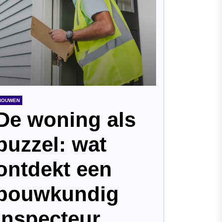
BOUWEN
De woning als
puzzel: wat
ontdekt een
bouwkundig
inspecteur