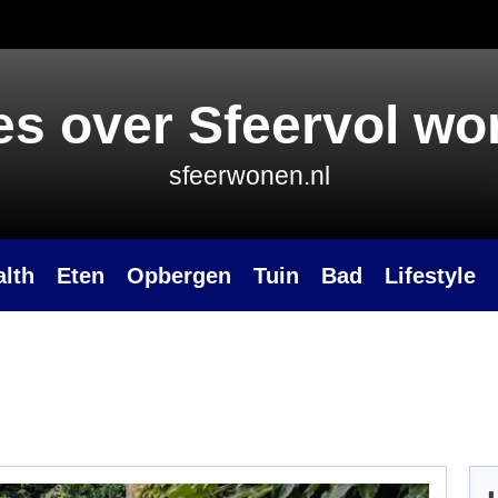
es over Sfeervol w
sfeerwonen.nl
alth
Eten
Opbergen
Tuin
Bad
Lifestyle