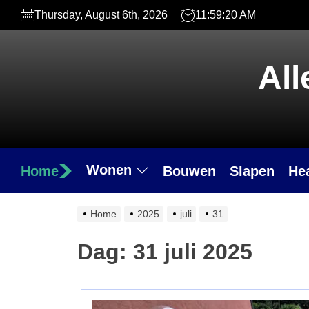
Skip
Thursday, August 6th, 2026
11:59:21 AM
to
the
content
All
Wonen
Home
Bouwen
Slapen
He
Home
2025
juli
31
Dag:
31 juli 2025