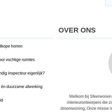
OVER ONS
edkope horren
oor vochtige ruimtes
dig inspecteur eigenlijk?
e én duurzame afwerking
Welkom bij Sfeerwonen.
id
interieurontwerpers die z
droomwoning. Onze missie is 