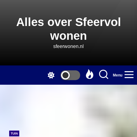
Skip
to
the
Alles over Sfeervol
content
wonen
sfeerwonen.nl
Menu
TUIN