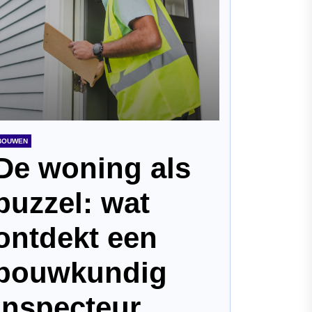
BOUWEN
De woning als
puzzel: wat
ontdekt een
bouwkundig
inspecteur