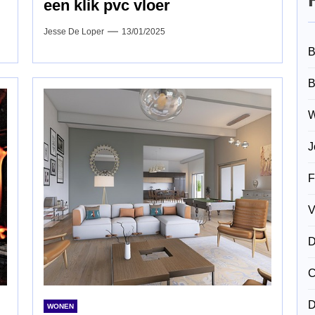
een klik pvc vloer
Jesse De Loper
13/01/2025
B
B
W
J
F
V
D
C
D
WONEN