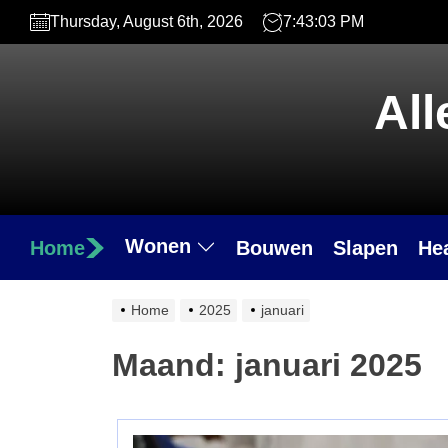
Skip
Thursday, August 6th, 2026
7:43:04 PM
to
the
content
All
Wonen
Home
Bouwen
Slapen
He
Home
2025
januari
Maand:
januari 2025