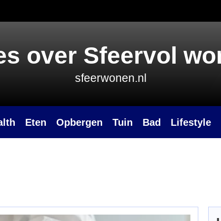
es over Sfeervol w
sfeerwonen.nl
alth
Eten
Opbergen
Tuin
Bad
Lifestyle