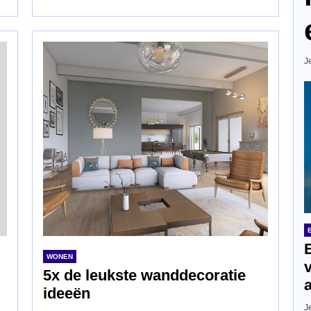
J
WONEN
5x de leukste wanddecoratie
ideeën
J