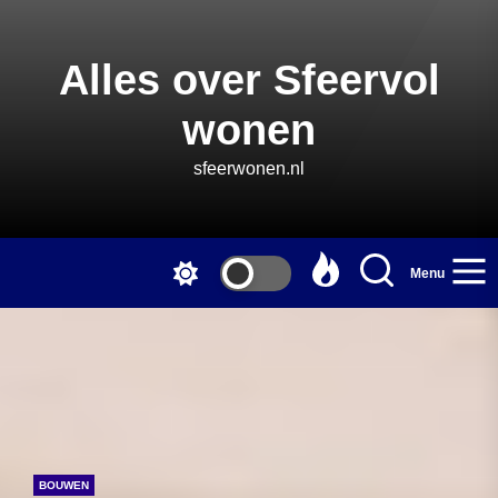
Skip
to
the
Alles over Sfeervol
content
wonen
sfeerwonen.nl
Menu
BOUWEN