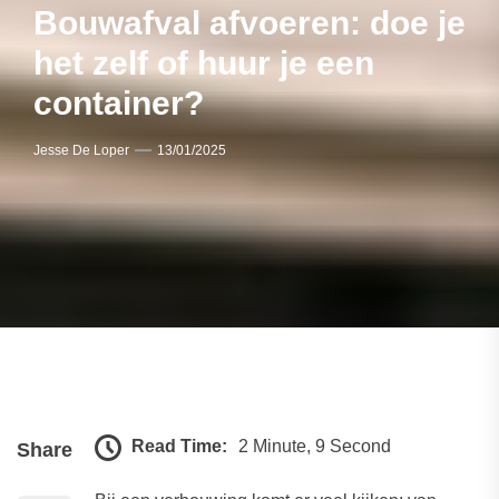
Bouwafval afvoeren: doe je
het zelf of huur je een
container?
Jesse De Loper
13/01/2025
Read Time:
2 Minute, 9 Second
Share