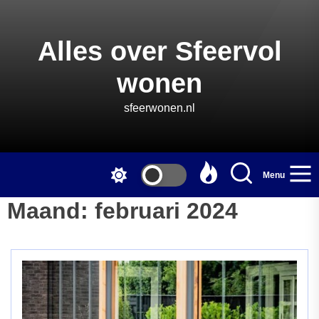
Skip
to
the
Alles over Sfeervol
content
wonen
sfeerwonen.nl
Menu
Maand:
februari 2024