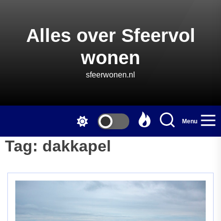
Skip
to
the
Alles over Sfeervol
content
wonen
sfeerwonen.nl
Menu
Tag:
dakkapel